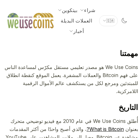
شراء
بيتكوين
العملات البديلة
🇸🇦
أخبار
مهمتنا
We Use Coins هو مصدر تعليمي مستقل مكرّس لمساعدة الناس
على فهم Bitcoin والعملات المشفرة. يعمل الموقع كنقطة انطلاق
للمبتدئين ومرجع لكل من يستكشف عالم الأموال الرقمية
اللامركزية.
التاريخ
أُطلق We Use Coins في عام 2010 مع فيديو توضيحي متحرك
بعنوان
What is Bitcoin?
، والذي أصبح واحدًا من أكثر المقدمات
مشاهدة عن Bitcoin. وصل إلى ملايين المشاهدين على YouTube