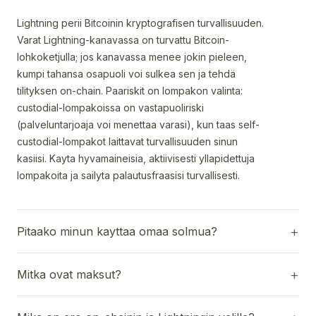
Lightning perii Bitcoinin kryptografisen turvallisuuden.
Varat Lightning-kanavassa on turvattu Bitcoin-
lohkoketjulla; jos kanavassa menee jokin pieleen,
kumpi tahansa osapuoli voi sulkea sen ja tehdä
tilityksen on-chain. Paariskit on lompakon valinta:
custodial-lompakoissa on vastapuoliriski
(palveluntarjoaja voi menettaa varasi), kun taas self-
custodial-lompakot laittavat turvallisuuden sinun
kasiisi. Kayta hyvamaineisia, aktiivisesti yllapidettuja
lompakoita ja sailyta palautusfraasisi turvallisesti.
Pitaako minun kayttaa omaa solmua?
Mitka ovat maksut?