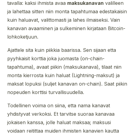
tavalla: kaksi ihmista avaa
maksukanavan
valilleen
ja lahettaa sitten niin monta tapahtumaa edestakaisin
kuin haluavat, valittomasti ja lahes ilmaiseksi. Vain
kanavan avaaminen ja sulkeminen kirjataan Bitcoin-
lohkoketjuun.
Ajattele sita kuin piikkia baarissa. Sen sijaan etta
pyyhkaisit korttia joka juomasta (on-chain-
tapahtuma), avaat piikin (maksukanava), tilaat niin
monta kierrosta kuin haluat (Lightning-maksut) ja
maksat lopuksi (suljet kanavan on-chain). Saat piikin
nopeuden korttisi turvallisuudella.
Todellinen voima on siina, etta nama kanavat
yhdistyvat verkoksi. Et tarvitse suoraa kanavaa
jokaisen kanssa, jolle haluat maksaa; maksusi
voidaan reitittaa muiden ihmisten kanavien kautta