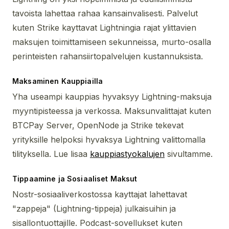
tavoista lahettaa rahaa kansainvalisesti. Palvelut
kuten Strike kayttavat Lightningia rajat ylittavien
maksujen toimittamiseen sekunneissa, murto-osalla
perinteisten rahansiirtopalvelujen kustannuksista.
Maksaminen Kauppiailla
Yha useampi kauppias hyvaksyy Lightning-maksuja
myyntipisteessa ja verkossa. Maksunvalittajat kuten
BTCPay Server, OpenNode ja Strike tekevat
yrityksille helpoksi hyvaksya Lightning valittomalla
tilityksella. Lue lisaa
kauppiastyokalujen
sivultamme.
Tippaamine ja Sosiaaliset Maksut
Nostr-sosiaaliverkostossa kayttajat lahettavat
"zappeja" (Lightning-tippeja) julkaisuihin ja
sisallontuottajille. Podcast-sovellukset kuten