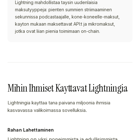
Lightning mahdollistaa taysin uudenlaisia
maksutyyppeja: pienten summien striimaaminen
sekunnissa podcastaajalle, kone-koneelle-maksut,
kayton mukaan maksettavat API:t ja mikromaksut,
jotka ovat liian pienia toimimaan on-chain.
Mihin Ihmiset Kayttavat Lightningia
Lightningia kayttaa tana paivana miljoonia ihmisia
kasvavassa valikoimassa sovelluksia.
Rahan Lahettaminen
Lightning on yksi nopeimmista ja edullisimmista