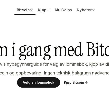
Bitcoin
Kjøp
Alt-Coins
Nyheter
 i gang med Bit
nvis nybegynnerguide for valg av lommebok, kjøp av di
tcoin og oppbevaring. Ingen teknisk bakgrunn nødvend
Velg en lommebok
Kjøp Bitcoin