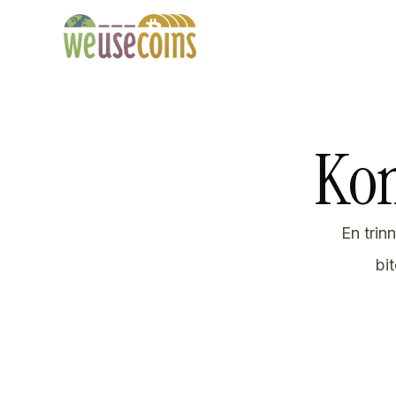
Kom
En trin
bi