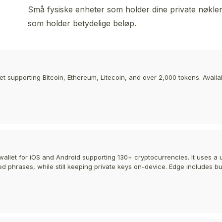
Små fysiske enheter som holder dine private nøkler h
som holder betydelige beløp.
et supporting Bitcoin, Ethereum, Litecoin, and over 2,000 tokens. Avail
e wallet for iOS and Android supporting 130+ cryptocurrencies. It uses
ed phrases, while still keeping private keys on-device. Edge includes bu