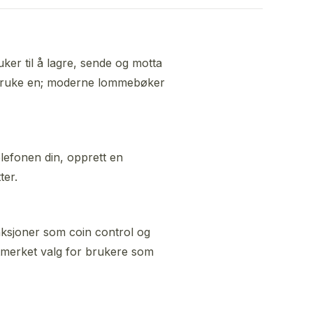
er til å lagre, sende og motta
 å bruke en; moderne lommebøker
elefonen din, opprett en
ter.
nksjoner som coin control og
merket valg for brukere som