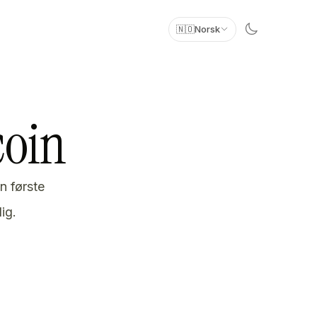
🇳🇴
Norsk
coin
n første
ig.