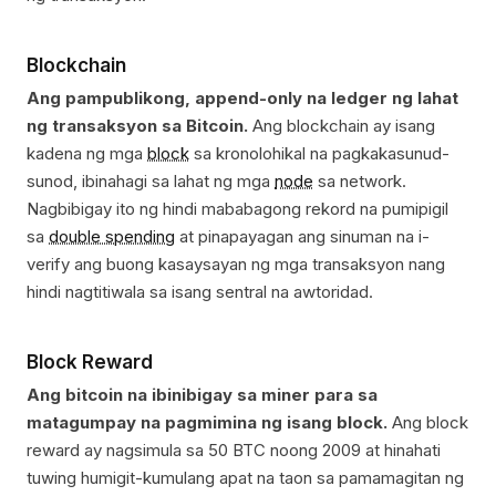
Blockchain
Ang pampublikong, append-only na ledger ng lahat
ng transaksyon sa Bitcoin.
Ang blockchain ay isang
kadena ng mga
block
sa kronolohikal na pagkakasunud-
sunod, ibinahagi sa lahat ng mga
node
sa network.
Nagbibigay ito ng hindi mababagong rekord na pumipigil
sa
double spending
at pinapayagan ang sinuman na i-
verify ang buong kasaysayan ng mga transaksyon nang
hindi nagtitiwala sa isang sentral na awtoridad.
Block Reward
Ang bitcoin na ibinibigay sa miner para sa
matagumpay na pagmimina ng isang block.
Ang block
reward ay nagsimula sa 50 BTC noong 2009 at hinahati
tuwing humigit-kumulang apat na taon sa pamamagitan ng