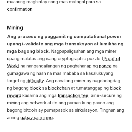
maaaring maghintay nang mas matagal para sa
confirmation
.
Mining
Ang proseso ng paggamit ng computational power
upang i-validate ang mga transaksyon at lumikha ng
mga bagong block.
Nagpapaligsahan ang mga miner
upang malutas ang isang cryptographic puzzle (
Proof of
Work
) na nangangailangan ng paghahanap ng
nonce
na
gumagawa ng hash na mas mababa sa kasalukuyang
target ng
difficulty
. Ang nanalong miner ay nagdadagdag
ng bagong
block
sa
blockchain
at tumatanggap ng
block
reward
kasama ang mga
transaction fee
. Sine-secure ng
mining ang network at ito ang paraan kung paano ang
bagong bitcoin ay pumapasok sa sirkulasyon. Tingnan ang
aming
gabay sa mining
.