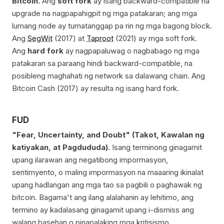
Bitcoin.
Ang
soft fork
ay isang backward-compatible na
upgrade na nagpapahigpit ng mga patakaran; ang mga
lumang node ay tumatanggap pa rin ng mga bagong block.
Ang
SegWit
(2017) at
Taproot
(2021) ay mga soft fork.
Ang
hard fork
ay nagpapaluwag o nagbabago ng mga
patakaran sa paraang hindi backward-compatible, na
posibleng maghahati ng network sa dalawang chain. Ang
Bitcoin Cash (2017) ay resulta ng isang hard fork.
FUD
"Fear, Uncertainty, and Doubt" (Takot, Kawalan ng
katiyakan, at Pagdududa).
Isang terminong ginagamit
upang ilarawan ang negatibong impormasyon,
sentimyento, o maling impormasyon na maaaring ikinalat
upang hadlangan ang mga tao sa pagbili o paghawak ng
bitcoin. Bagama't ang ilang alalahanin ay lehitimo, ang
termino ay kadalasang ginagamit upang i-dismiss ang
walang basehan o pinapalaking mga kritisismo.