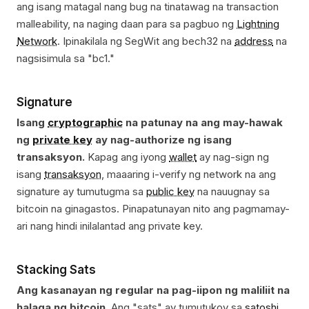
ang isang matagal nang bug na tinatawag na transaction
malleability, na naging daan para sa pagbuo ng
Lightning
Network
. Ipinakilala ng SegWit ang bech32 na
address
na
nagsisimula sa "bc1."
Signature
Isang
cryptographic
na patunay na ang may-hawak
ng
private key
ay nag-authorize ng isang
transaksyon.
Kapag ang iyong
wallet
ay nag-sign ng
isang
transaksyon
, maaaring i-verify ng network na ang
signature ay tumutugma sa
public key
na nauugnay sa
bitcoin na ginagastos. Pinapatunayan nito ang pagmamay-
ari nang hindi inilalantad ang private key.
Stacking Sats
Ang kasanayan ng regular na pag-iipon ng maliliit na
halaga ng bitcoin.
Ang "sats" ay tumutukoy sa
satoshi
.