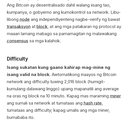
Ang Bitcoin ay desentralisado dahil walang iisang tao,
kumpanya, o gobyerno ang kumokontrol sa network. Libu-
libong
node
ang independiyenteng nagbe-verify ng bawat
transaksyon
at
block
, at ang mga patakaran ng protocol ay
maaari lamang mabago sa pamamagitan ng malawakang
consensus
sa mga kalahok.
Difficulty
Isang sukatan kung gaano kahirap mag-mine ng
isang valid na block.
Awtomatikong inaayos ng Bitcoin
network ang difficulty tuwing 2,016 block (humigit-
kumulang dalawang linggo) upang mapanatili ang average
na oras ng block na 10 minuto. Kapag mas maraming
miner
ang sumali sa network at tumataas ang
hash rate
,
tumataas ang difficulty; kapag umalis ang mga miner,
bumababa ito.