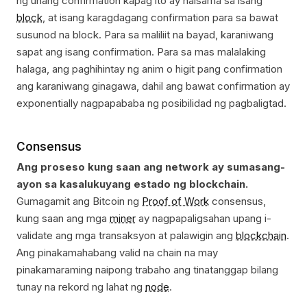
ng unang confirmation kapag ito ay naisama sa isang
block
, at isang karagdagang confirmation para sa bawat
susunod na block. Para sa maliliit na bayad, karaniwang
sapat ang isang confirmation. Para sa mas malalaking
halaga, ang paghihintay ng anim o higit pang confirmation
ang karaniwang ginagawa, dahil ang bawat confirmation ay
exponentially nagpapababa ng posibilidad ng pagbaligtad.
Consensus
Ang proseso kung saan ang network ay sumasang-
ayon sa kasalukuyang estado ng blockchain.
Gumagamit ang Bitcoin ng
Proof of Work
consensus,
kung saan ang mga
miner
ay nagpapaligsahan upang i-
validate ang mga transaksyon at palawigin ang
blockchain
.
Ang pinakamahabang valid na chain na may
pinakamaraming naipong trabaho ang tinatanggap bilang
tunay na rekord ng lahat ng
node
.