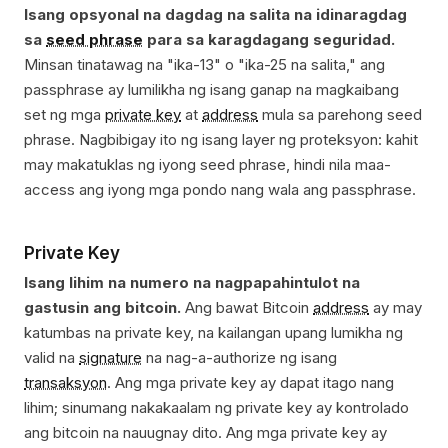
Isang opsyonal na dagdag na salita na idinaragdag
sa
seed phrase
para sa karagdagang seguridad.
Minsan tinatawag na "ika-13" o "ika-25 na salita," ang
passphrase ay lumilikha ng isang ganap na magkaibang
set ng mga
private key
at
address
mula sa parehong seed
phrase. Nagbibigay ito ng isang layer ng proteksyon: kahit
may makatuklas ng iyong seed phrase, hindi nila maa-
access ang iyong mga pondo nang wala ang passphrase.
Private Key
Isang lihim na numero na nagpapahintulot na
gastusin ang bitcoin.
Ang bawat Bitcoin
address
ay may
katumbas na private key, na kailangan upang lumikha ng
valid na
signature
na nag-a-authorize ng isang
transaksyon
. Ang mga private key ay dapat itago nang
lihim; sinumang nakakaalam ng private key ay kontrolado
ang bitcoin na nauugnay dito. Ang mga private key ay