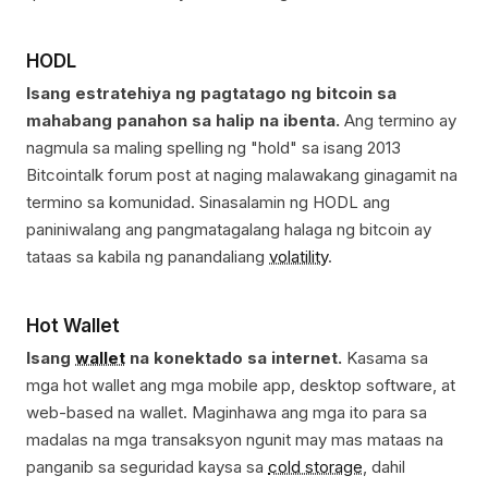
HODL
Isang estratehiya ng pagtatago ng bitcoin sa
mahabang panahon sa halip na ibenta.
Ang termino ay
nagmula sa maling spelling ng "hold" sa isang 2013
Bitcointalk forum post at naging malawakang ginagamit na
termino sa komunidad. Sinasalamin ng HODL ang
paniniwalang ang pangmatagalang halaga ng bitcoin ay
tataas sa kabila ng panandaliang
volatility
.
Hot Wallet
Isang
wallet
na konektado sa internet.
Kasama sa
mga hot wallet ang mga mobile app, desktop software, at
web-based na wallet. Maginhawa ang mga ito para sa
madalas na mga transaksyon ngunit may mas mataas na
panganib sa seguridad kaysa sa
cold storage
, dahil