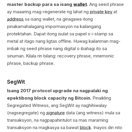
master backup para sa isang
wallet
.
Ang seed phrase
ay maaaring mag-regenerate ng lahat ng
private key
at
address
sa isang wallet, na ginagawa itong
pinakamahalagang impormasyon na kailangang
protektahan. Dapat itong isulat sa papel o i-stamp sa
metal at itago nang ligtas offline. Huwag kailanman mag-
imbak ng seed phrase nang digital o ibahagi ito sa
sinuman. Kilala rin bilang: recovery phrase, mnemonic
phrase, backup phrase.
SegWit
Isang 2017 protocol upgrade na nagpalaki ng
epektibong block capacity ng Bitcoin.
Pinaikling
Segregated Witness, ang SegWit ay naghihiwalay
(nagsegregate) ng
signature
data (ang witness) mula sa
transaksyon, na nagpapahintulot sa mas maraming
transaksyon na magkasya sa bawat
block
. Inayos din nito