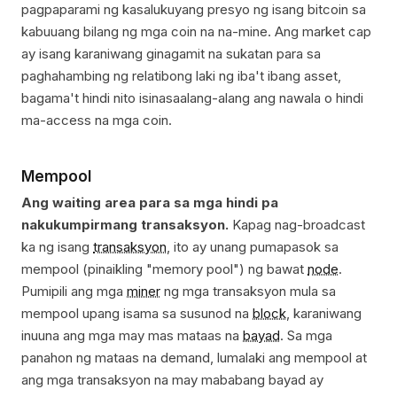
pagpaparami ng kasalukuyang presyo ng isang bitcoin sa
kabuuang bilang ng mga coin na na-mine. Ang market cap
ay isang karaniwang ginagamit na sukatan para sa
paghahambing ng relatibong laki ng iba't ibang asset,
bagama't hindi nito isinasaalang-alang ang nawala o hindi
ma-access na mga coin.
Mempool
Ang waiting area para sa mga hindi pa
nakukumpirmang transaksyon.
Kapag nag-broadcast
ka ng isang
transaksyon
, ito ay unang pumapasok sa
mempool (pinaikling "memory pool") ng bawat
node
.
Pumipili ang mga
miner
ng mga transaksyon mula sa
mempool upang isama sa susunod na
block
, karaniwang
inuuna ang mga may mas mataas na
bayad
. Sa mga
panahon ng mataas na demand, lumalaki ang mempool at
ang mga transaksyon na may mababang bayad ay