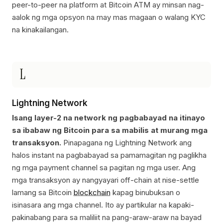
peer-to-peer na platform at Bitcoin ATM ay minsan nag-
aalok ng mga opsyon na may mas magaan o walang KYC
na kinakailangan.
L
Lightning Network
Isang layer-2 na network ng pagbabayad na itinayo
sa ibabaw ng Bitcoin para sa mabilis at murang mga
transaksyon.
Pinapagana ng Lightning Network ang
halos instant na pagbabayad sa pamamagitan ng paglikha
ng mga payment channel sa pagitan ng mga user. Ang
mga transaksyon ay nangyayari off-chain at nise-settle
lamang sa Bitcoin
blockchain
kapag binubuksan o
isinasara ang mga channel. Ito ay partikular na kapaki-
pakinabang para sa maliliit na pang-araw-araw na bayad