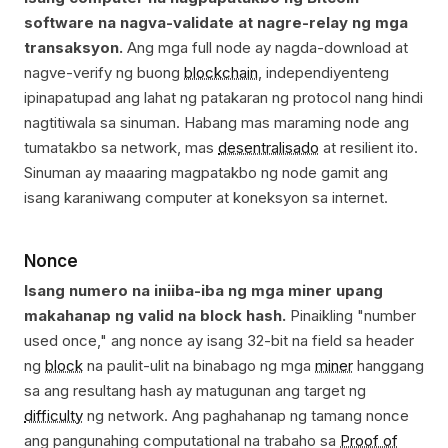
software na nagva-validate at nagre-relay ng mga
transaksyon.
Ang mga full node ay nagda-download at
nagve-verify ng buong
blockchain
, independiyenteng
ipinapatupad ang lahat ng patakaran ng protocol nang hindi
nagtitiwala sa sinuman. Habang mas maraming node ang
tumatakbo sa network, mas
desentralisado
at resilient ito.
Sinuman ay maaaring magpatakbo ng node gamit ang
isang karaniwang computer at koneksyon sa internet.
Nonce
Isang numero na iniiba-iba ng mga miner upang
makahanap ng valid na block hash.
Pinaikling "number
used once," ang nonce ay isang 32-bit na field sa header
ng
block
na paulit-ulit na binabago ng mga
miner
hanggang
sa ang resultang hash ay matugunan ang target ng
difficulty
ng network. Ang paghahanap ng tamang nonce
ang pangunahing computational na trabaho sa
Proof of