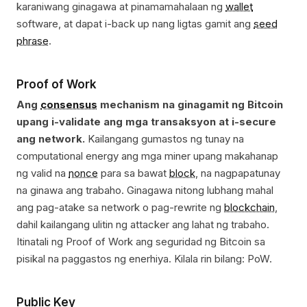
karaniwang ginagawa at pinamamahalaan ng
wallet
software, at dapat i-back up nang ligtas gamit ang
seed
phrase
.
Proof of Work
Ang
consensus
mechanism na ginagamit ng Bitcoin
upang i-validate ang mga transaksyon at i-secure
ang network.
Kailangang gumastos ng tunay na
computational energy ang mga miner upang makahanap
ng valid na
nonce
para sa bawat
block
, na nagpapatunay
na ginawa ang trabaho. Ginagawa nitong lubhang mahal
ang pag-atake sa network o pag-rewrite ng
blockchain
,
dahil kailangang ulitin ng attacker ang lahat ng trabaho.
Itinatali ng Proof of Work ang seguridad ng Bitcoin sa
pisikal na paggastos ng enerhiya. Kilala rin bilang: PoW.
Public Key