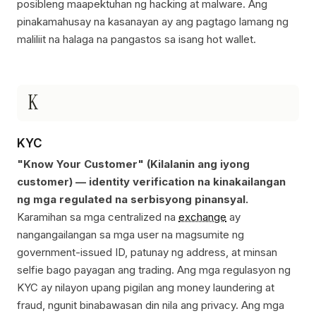
posibleng maapektuhan ng hacking at malware. Ang
pinakamahusay na kasanayan ay ang pagtago lamang ng
maliliit na halaga na pangastos sa isang hot wallet.
K
KYC
"Know Your Customer" (Kilalanin ang iyong
customer) — identity verification na kinakailangan
ng mga regulated na serbisyong pinansyal.
Karamihan sa mga centralized na
exchange
ay
nangangailangan sa mga user na magsumite ng
government-issued ID, patunay ng address, at minsan
selfie bago payagan ang trading. Ang mga regulasyon ng
KYC ay nilayon upang pigilan ang money laundering at
fraud, ngunit binabawasan din nila ang privacy. Ang mga