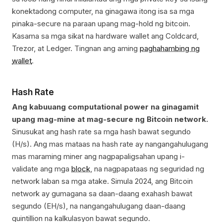
konektadong computer, na ginagawa itong isa sa mga
pinaka-secure na paraan upang mag-hold ng bitcoin.
Kasama sa mga sikat na hardware wallet ang Coldcard,
Trezor, at Ledger. Tingnan ang aming
paghahambing ng
wallet
.
Hash Rate
Ang kabuuang computational power na ginagamit
upang mag-mine at mag-secure ng Bitcoin network.
Sinusukat ang hash rate sa mga hash bawat segundo
(H/s). Ang mas mataas na hash rate ay nangangahulugang
mas maraming miner ang nagpapaligsahan upang i-
validate ang mga
block
, na nagpapataas ng seguridad ng
network laban sa mga atake. Simula 2024, ang Bitcoin
network ay gumagana sa daan-daang exahash bawat
segundo (EH/s), na nangangahulugang daan-daang
quintillion na kalkulasyon bawat segundo.