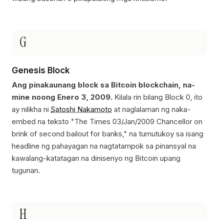
G
Genesis Block
Ang pinakaunang block sa Bitcoin blockchain, na-
mine noong Enero 3, 2009.
Kilala rin bilang Block 0, ito
ay nilikha ni
Satoshi Nakamoto
at naglalaman ng naka-
embed na teksto "The Times 03/Jan/2009 Chancellor on
brink of second bailout for banks," na tumutukoy sa isang
headline ng pahayagan na nagtatampok sa pinansyal na
kawalang-katatagan na dinisenyo ng Bitcoin upang
tugunan.
H