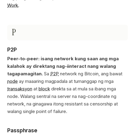
Work
.
P
P2P
Peer-to-peer: isang network kung saan ang mga
kalahok ay direktang nag-iinteract nang walang
tagapamagitan.
Sa
P2P
network ng Bitcoin, ang bawat
node
ay maaaring magpadala at tumanggap ng mga
transaksyon
at
block
direkta sa at mula sa ibang mga
node. Walang sentral na server na nag-coordinate ng
network, na ginagawa itong resistant sa censorship at
walang single point of failure.
Passphrase