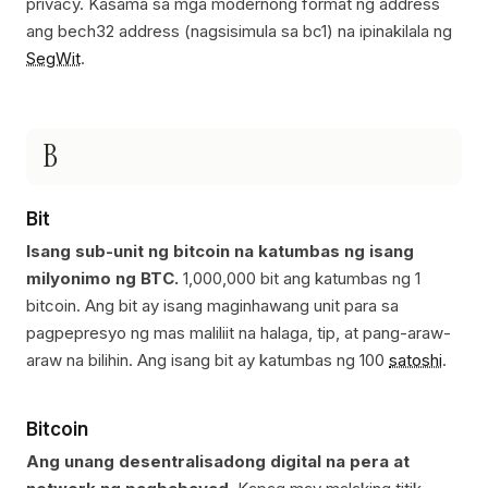
privacy. Kasama sa mga modernong format ng address
ang bech32 address (nagsisimula sa bc1) na ipinakilala ng
SegWit
.
B
Bit
Isang sub-unit ng bitcoin na katumbas ng isang
milyonimo ng BTC.
1,000,000 bit ang katumbas ng 1
bitcoin. Ang bit ay isang maginhawang unit para sa
pagpepresyo ng mas maliliit na halaga, tip, at pang-araw-
araw na bilihin. Ang isang bit ay katumbas ng 100
satoshi
.
Bitcoin
Ang unang desentralisadong digital na pera at