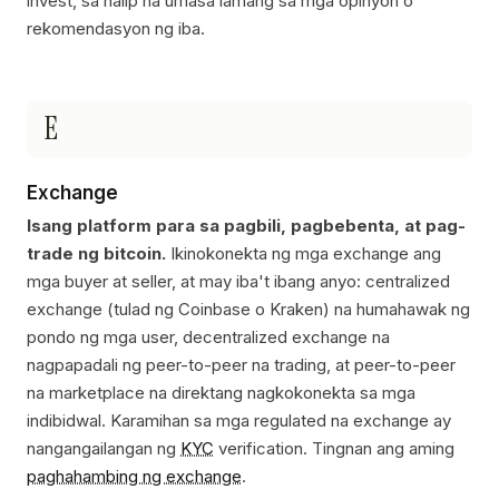
invest, sa halip na umasa lamang sa mga opinyon o
rekomendasyon ng iba.
E
Exchange
Isang platform para sa pagbili, pagbebenta, at pag-
trade ng bitcoin.
Ikinokonekta ng mga exchange ang
mga buyer at seller, at may iba't ibang anyo: centralized
exchange (tulad ng Coinbase o Kraken) na humahawak ng
pondo ng mga user, decentralized exchange na
nagpapadali ng peer-to-peer na trading, at peer-to-peer
na marketplace na direktang nagkokonekta sa mga
indibidwal. Karamihan sa mga regulated na exchange ay
nangangailangan ng
KYC
verification. Tingnan ang aming
paghahambing ng exchange
.