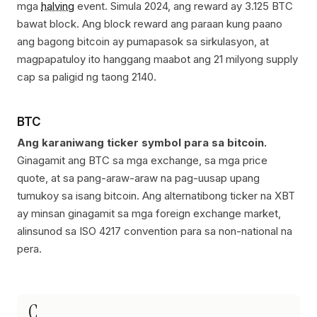
mga
halving
event. Simula 2024, ang reward ay 3.125 BTC
bawat block. Ang block reward ang paraan kung paano
ang bagong bitcoin ay pumapasok sa sirkulasyon, at
magpapatuloy ito hanggang maabot ang 21 milyong supply
cap sa paligid ng taong 2140.
BTC
Ang karaniwang ticker symbol para sa bitcoin.
Ginagamit ang BTC sa mga exchange, sa mga price
quote, at sa pang-araw-araw na pag-uusap upang
tumukoy sa isang bitcoin. Ang alternatibong ticker na XBT
ay minsan ginagamit sa mga foreign exchange market,
alinsunod sa ISO 4217 convention para sa non-national na
pera.
C