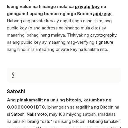
Isang value na hinango mula sa
private key
na
ginagamit upang bumuo ng mga Bitcoin
address
.
Habang ang private key ay dapat itago nang lihim, ang
public key (o ang address na hinango mula dito) ay
maaaring ibahagi nang malaya. Tinitiyak ng
cryptography
na ang public key ay maaaring mag-verify ng
signature
nang hindi inilalantad ang private key na lumikha nito.
S
Satoshi
Ang pinakamaliit na unit ng bitcoin, katumbas ng
0.00000001 BTC.
Ipinangalan sa tagalikha ng Bitcoin na
si
Satoshi Nakamoto
, may 100 milyong satoshi (madalas
na pinaiikli bilang "sats") sa isang bitcoin. Habang lumalaki