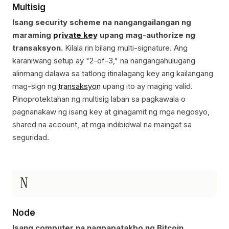
Multisig
Isang security scheme na nangangailangan ng
maraming
private key
upang mag-authorize ng
transaksyon.
Kilala rin bilang multi-signature. Ang
karaniwang setup ay "2-of-3," na nangangahulugang
alinmang dalawa sa tatlong itinalagang key ang kailangang
mag-sign ng
transaksyon
upang ito ay maging valid.
Pinoprotektahan ng multisig laban sa pagkawala o
pagnanakaw ng isang key at ginagamit ng mga negosyo,
shared na account, at mga indibidwal na maingat sa
seguridad.
N
Node
Isang computer na nagpapatakbo ng Bitcoin