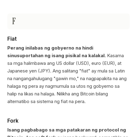
F
Fiat
Perang inilabas ng gobyerno na hindi
sinusuportahan ng isang pisikal na kalakal.
Kasama
sa mga halimbawa ang US dollar (USD), euro (EUR), at
Japanese yen (JPY). Ang salitang "fiat" ay mula sa Latin
na nangangahulugang "gawin mo," na nagpapakita na ang
halaga ng pera ay nagmumula sa utos ng gobyerno sa
halip na likas na halaga. Nilikha ang Bitcoin bilang
alternatibo sa sistema ng fiat na pera.
Fork
Isang pagbabago sa mga patakaran ng protocol ng