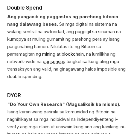
Double Spend
Ang panganib ng paggastos ng parehong bitcoin
nang dalawang beses.
Sa mga digital na sistema na
walang sentral na awtoridad, ang pagpigil sa sinuman na
kumopya at muling gumamit ng parehong pera ay isang
pangunahing hamon. Nilulutas ito ng Bitcoin sa
pamamagitan ng
mining
at
blockchain
, na lumilikha ng
network-wide na
consensus
tungkol sa kung aling mga
transaksyon ang valid, na ginagawang halos imposible ang
double spending.
DYOR
"Do Your Own Research" (Magsaliksik ka mismo).
Isang karaniwang parirala sa komunidad ng Bitcoin na
naghihikayat sa mga indibidwal na independiyenteng i-
verify ang mga claim at unawain kung ano ang kanilang ini-