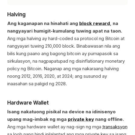
Halving
Ang kaganapan na hinahati ang
block reward
, na
nangyayari humigit-kumulang tuwing apat na taon.
Ang mga halving ay hard-coded sa protocol ng Bitcoin at
nangyayari tuwing 210,000 block. Binabawasan nila ang
bilis kung paano ang bagong bitcoin ay pumapasok sa
sirkulasyon, na nagpapatupad ng disinflationary monetary
policy ng Bitcoin. Naganap ang mga nakaraang halving
noong 2012, 2016, 2020, at 2024; ang susunod ay
inaasahan sa paligid ng 2028.
Hardware Wallet
Isang nakatuong pisikal na device na idinisenyo
upang mag-imbak ng mga
private key
nang offline.
Ang mga hardware wallet ay nag-sign ng mga
transaksyon
sa loob nang hindi inilalantad ang mga private key sa isang