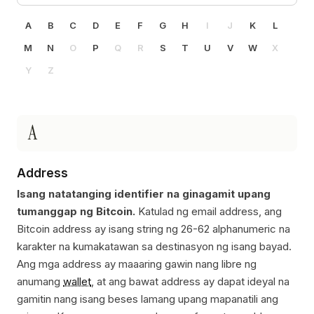
A
B
C
D
E
F
G
H
I
J
K
L
M
N
O
P
Q
R
S
T
U
V
W
X
Y
Z
A
Address
Isang natatanging identifier na ginagamit upang
tumanggap ng Bitcoin.
Katulad ng email address, ang
Bitcoin address ay isang string ng 26-62 alphanumeric na
karakter na kumakatawan sa destinasyon ng isang bayad.
Ang mga address ay maaaring gawin nang libre ng
anumang
wallet
, at ang bawat address ay dapat ideyal na
gamitin nang isang beses lamang upang mapanatili ang