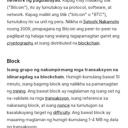
network ng pagbabayad.
Kapag may malaking titik
("Bitcoin"), ito ay tumutukoy sa protocol, software, at
network. Kapag maliliit ang titik ("bitcoin" o "BTC"),
tumutukoy ito sa unit ng pera. Nilikha ni
Satoshi Nakamoto
noong 2009, pinapagana ng Bitcoin ang peer-to-peer na
paglilipat ng halaga nang walang tagapamagitan gamit ang
cryptography
at isang distributed na
blockchain
.
Block
Isang grupo ng nakumpirmang mga transaksyon na
idinaragdag sa blockchain.
Humigit-kumulang bawat 10
minuto, isang bagong block ang nalilikha sa pamamagitan
ng
mining
. Ang bawat block ay naglalaman ng isang set ng
na-validate na mga
transaksyon
, isang reference sa
nakaraang block, at isang
nonce
na tumutugon sa
kasalukuyang target ng
difficulty
. Ang bawat block ay
maaaring maglaman ng humigit-kumulang 1-4 MB ng data
ng transaksyon.