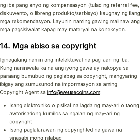
ng iba pang anyo ng kompensasyon (tulad ng referral fee,
diskuwento, o libreng produkto/serbisyo) kaugnay ng ilang
mga rekomendasyon. Layunin naming gawing malinaw ang
mga pagsisiwalat kapag may materyal na koneksyon.
14. Mga abiso sa copyright
Iginagalang namin ang intelektuwal na pag-aari ng iba.
Kung naniniwala ka na ang iyong gawa ay nakopya sa
paraang bumubuo ng paglabag sa copyright, mangyaring
ibigay ang sumusunod na impormasyon sa aming
Copyright Agent sa
info@weusecoins.com
:
Isang elektroniko o pisikal na lagda ng may-ari o taong
awtorisadong kumilos sa ngalan ng may-ari ng
copyright
Isang paglalarawan ng copyrighted na gawa na
sinasabi mong nilabag