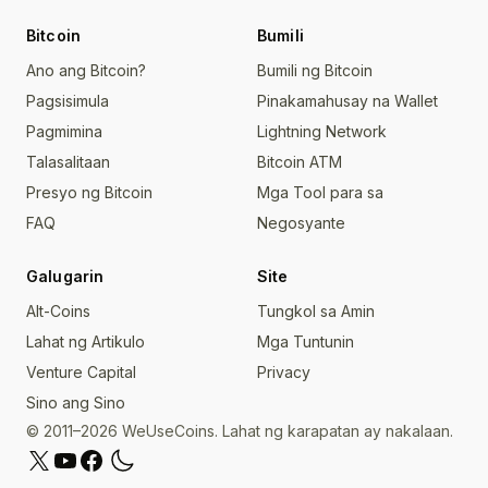
Bitcoin
Bumili
Ano ang Bitcoin?
Bumili ng Bitcoin
Pagsisimula
Pinakamahusay na Wallet
Pagmimina
Lightning Network
Talasalitaan
Bitcoin ATM
Presyo ng Bitcoin
Mga Tool para sa
FAQ
Negosyante
Galugarin
Site
Alt-Coins
Tungkol sa Amin
Lahat ng Artikulo
Mga Tuntunin
Venture Capital
Privacy
Sino ang Sino
© 2011–2026 WeUseCoins. Lahat ng karapatan ay nakalaan.