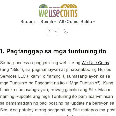
Bitcoin
Bumili
Alt-Coins
Balita
🇵🇭
1. Pagtanggap sa mga tuntuning ito
Sa pag-access o paggamit ng website ng
We Use Coins
(ang "Site"), na pagmamay-ari at pinapatakbo ng Hesiod
Services LLC ("kami" o "aming"), sumasang-ayon ka sa
mga Tuntunin ng Paggamit na ito ("Mga Tuntunin"). Kung
hindi ka sumasang-ayon, huwag gamitin ang Site. Maaari
naming i-update ang mga Tuntuning ito paminsan-minsan
sa pamamagitan ng pag-post ng na-update na bersyon sa
Site. Ang patuloy mong paggamit ng Site matapos ma-post