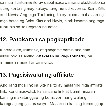
sa mga Tuntuning ito ay dapat isagawa nang eksklusibo sa
isang korte ng may kakayahang hurisdiksyon sa Saint Kitts
and Nevis. Ang mga Tuntuning ito ay pinamamahalaan ng
mga batas ng Saint Kitts and Nevis, hindi kasama ang mga
tuntunin sa salungatan ng batas.
12. Patakaran sa pagkapribado
Kinokolekta, iniimbak, at ginagamit namin ang data
alinsunod sa aming
Patakaran sa Pagkapribado
, na
isinama sa mga Tuntuning ito.
13. Pagsisiwalat ng affiliate
Ang ilang mga link sa Site na ito ay maaaring mga affiliate
link. Kung mag-click ka sa isang link at bumili, maaari
kaming makatanggap ng komisyon nang walang
karagdagang gastos sa iyo. Maaari rin kaming tumanggap