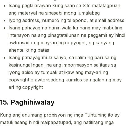
Isang paglalarawan kung saan sa Site matatagpuan
ang materyal na sinasabi mong lumalabag
Iyong address, numero ng telepono, at email address
Isang pahayag na naniniwala ka nang may mabuting
intensyon na ang pinagtatalunan na paggamit ay hindi
awtorisado ng may-ari ng copyright, ng kanyang
ahente, o ng batas
Isang pahayag mula sa iyo, sa ilalim ng parusa ng
kasinungalingan, na ang impormasyon sa itaas sa
iyong abiso ay tumpak at ikaw ang may-ari ng
copyright o awtorisadong kumilos sa ngalan ng may-
ari ng copyright
15. Paghihiwalay
Kung ang anumang probisyon ng mga Tuntuning ito ay
matuklasang hindi maipapatupad, ang natitirang mga