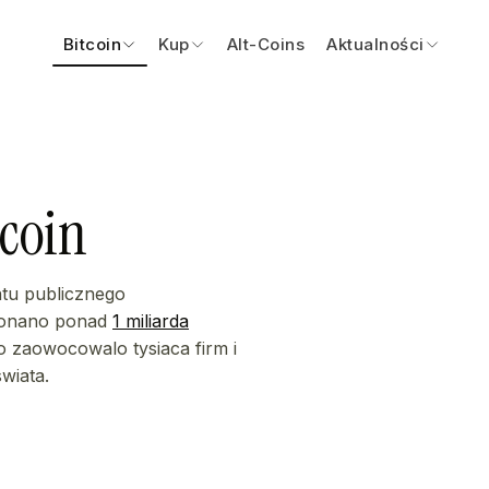
Bitcoin
Kup
Alt-Coins
Aktualności
tcoin
ntu publicznego
okonano ponad
1 miliarda
co zaowocowalo tysiaca firm i
wiata.