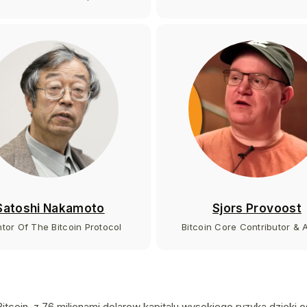
Satoshi Nakamoto
Sjors Provoost
ntor Of The Bitcoin Protocol
Bitcoin Core Contributor & 
Bitcoin, z 76 milionami dolarow kapitalu wysokiego ryzyka dzieki 