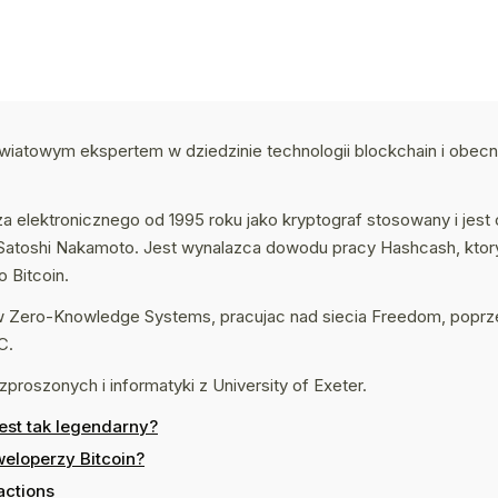
iatowym ekspertem w dziedzinie technologii blockchain i obecni
za elektronicznego od 1995 roku jako kryptograf stosowany i jest
wa Satoshi Nakamoto. Jest wynalazca dowodu pracy Hashcash, kto
 Bitcoin.
 w Zero-Knowledge Systems, pracujac nad siecia Freedom, poprze
C.
proszonych i informatyki z University of Exeter.
jest tak legendarny?
weloperzy Bitcoin?
actions