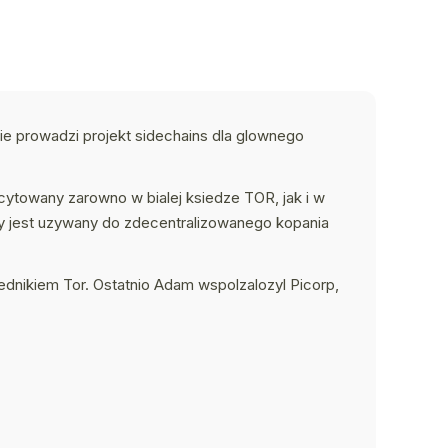
e prowadzi projekt sidechains dla glownego
 cytowany zarowno w bialej ksiedze TOR, jak i w
ry jest uzywany do zdecentralizowanego kopania
dnikiem Tor. Ostatnio Adam wspolzalozyl Picorp,