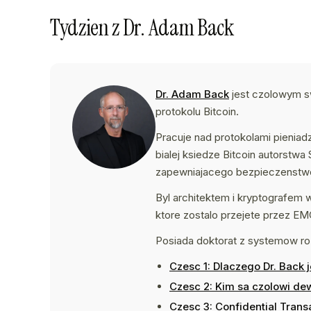
Tydzien z Dr. Adam Back
Dr. Adam Back
jest czolowym sw
protokolu Bitcoin.
Pracuje nad protokolami pieniad
bialej ksiedze Bitcoin autorst
zapewniajacego bezpieczenstwo
Byl architektem i kryptografem
ktore zostalo przejete przez EM
Posiada doktorat z systemow roz
Czesc 1: Dlaczego Dr. Back 
Czesc 2: Kim sa czolowi de
Czesc 3: Confidential Trans