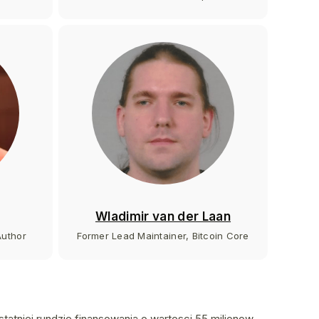
Wladimir van der Laan
Author
Former Lead Maintainer, Bitcoin Core
ostatniej rundzie finansowania o wartosci 55 milionow