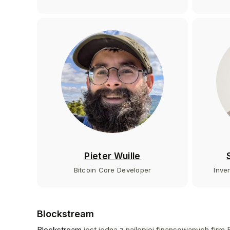
Pieter Wuille
Bitcoin Core Developer
Inve
Blockstream
Blockstream
jest jedna z najlepiej finansowanych firm 